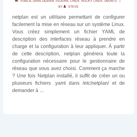
PUBLIÉ DANS
DEBIAN
,
FEDORA
,
LINUX
,
ROCKY LINUX
,
UBUNTU
BY
STEVE
netplan est un utilitaire permettant de configurer
facilement la mise en réseau sur un système Linux.
Vous créez simplement un fichier YAML de
description des interfaces réseau à prendre en
charge et la configuration à leur appliquer. À partir
de cette description, netplan générera toute la
configuration nécessaire pour le gestionnaire de
réseau que vous avez choisi. Comment ça marche
? Une fois Netplan installé, il suffit de créer un ou
plusieurs fichiers .yaml dans /etc/netplan/ et de
demander à …