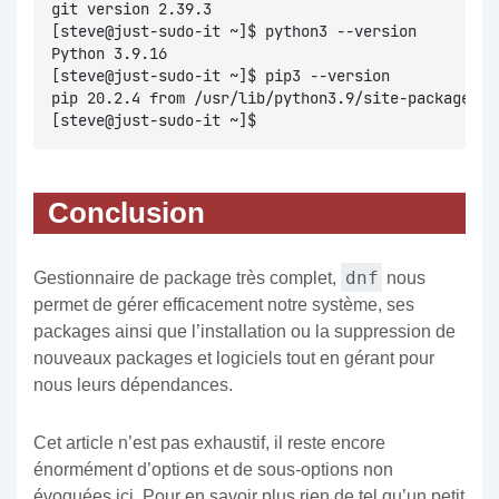
git version 2.39.3
[steve@just-sudo-it ~]$ python3 --version
Python 3.9.16
[steve@just-sudo-it ~]$ pip3 --version
pip 20.2.4 from /usr/lib/python3.9/site-packages/p
[steve@just-sudo-it ~]$
Conclusion
dnf
Gestionnaire de package très complet,
nous
permet de gérer efficacement notre système, ses
packages ainsi que l’installation ou la suppression de
nouveaux packages et logiciels tout en gérant pour
nous leurs dépendances.
Cet article n’est pas exhaustif, il reste encore
énormément d’options et de sous-options non
évoquées ici. Pour en savoir plus rien de tel qu’un petit