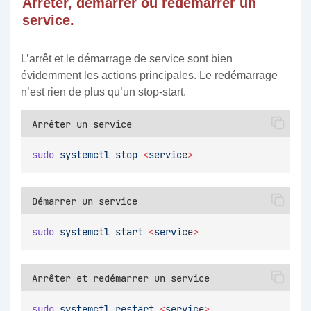
Arrêter, démarrer ou redémarrer un
service.
L’arrêt et le démarrage de service sont bien
évidemment les actions principales. Le redémarrage
n’est rien de plus qu’un stop-start.
Arrêter un service
sudo
systemctl
stop
<
servic
e
>
Démarrer un service
sudo
systemctl
start
<
servic
e
>
Arrêter et redémarrer un service
sudo
systemctl
restart
<
servic
e
>