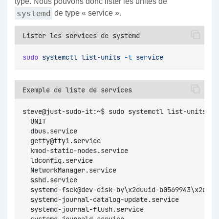
type. Nous pouvons donc lister les unités de
systemd
de type « service ».
Lister les services de systemd
sudo
systemctl
list-units
-t
service
Exemple de liste de services
steve@just-sudo-it:~$ sudo systemctl list-units -t
  UNIT                                            
  dbus.service                                    
  getty@tty1.service                              
  kmod-static-nodes.service                       
  ldconfig.service                                
  NetworkManager.service                          
  sshd.service                                    
  systemd-fsck@dev-disk-by\x2duuid-b0569943\x2dea7
  systemd-journal-catalog-update.service          
  systemd-journal-flush.service                   