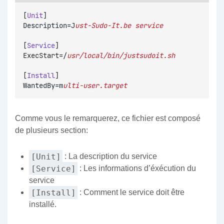
[
Unit
]
Description=J
ust-Sudo-It.be service
[
Service
]
ExecStart=/
usr/local/bin/justsudoit.sh
[
Install
]
WantedBy=m
ulti-user.target
Comme vous le remarquerez, ce fichier est composé
de plusieurs section:
[Unit]
: La description du service
[Service]
: Les informations d’éxécution du
service
[Install]
: Comment le service doit être
installé.