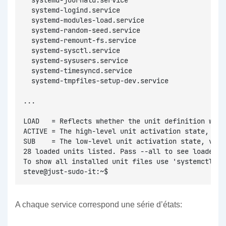
  systemd-journald.service                        
  systemd-logind.service                          
  systemd-modules-load.service                    
  systemd-random-seed.service                     
  systemd-remount-fs.service                      
  systemd-sysctl.service                          
  systemd-sysusers.service                        
  systemd-timesyncd.service                       
  systemd-tmpfiles-setup-dev.service              
...
LOAD   = Reflects whether the unit definition was 
ACTIVE = The high-level unit activation state, i.e
SUB    = The low-level unit activation state, valu
28 loaded units listed. Pass --all to see loaded b
To show all installed unit files use 'systemctl li
steve@just-sudo-it:~$
A chaque service correspond une série d’états: