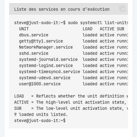
Liste des services en cours d’exécution
steve@just-sudo-it:~$ sudo systemctl list-units -t
  UNIT                      LOAD   ACTIVE SUB     
  dbus.service              loaded active running 
  getty@tty1.service        loaded active running 
  NetworkManager.service    loaded active running 
  sshd.service              loaded active running 
  systemd-journald.service  loaded active running 
  systemd-logind.service    loaded active running 
  systemd-timesyncd.service loaded active running 
  systemd-udevd.service     loaded active running 
  user@1000.service         loaded active running 
LOAD   = Reflects whether the unit definition was 
ACTIVE = The high-level unit activation state, i.e
SUB    = The low-level unit activation state, valu
9 loaded units listed.
steve@just-sudo-it:~$