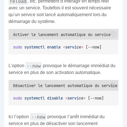
reload
, etc. permettent d’interagir en temps réel
avec un service. Toutefois il est souvent nécessaire
qu’un service soit lancé automatiquement lors du
démarrage du système.
Activer le lancement automatique du service
sudo
systemctl
enable
<
servic
e
>
 [--now]
--now
L’option
provoque le démarrage immédiat du
service en plus de son activation automatique.
Désactiver le lancement automatique du service
sudo
systemctl
disable
<
servic
e
>
 [--now]
--now
Ici l’option
provoque l’arrêt immédiat du
service en plus de désactiver son lancement