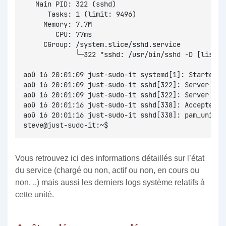
   Main PID: 322 (sshd)
      Tasks: 1 (limit: 9496)
     Memory: 7.7M
        CPU: 77ms
     CGroup: /system.slice/sshd.service
             └─322 "sshd: /usr/bin/sshd -D [listen
aoû 16 20:01:09 just-sudo-it systemd[1]: Started O
aoû 16 20:01:09 just-sudo-it sshd[322]: Server lis
aoû 16 20:01:09 just-sudo-it sshd[322]: Server lis
aoû 16 20:01:16 just-sudo-it sshd[338]: Accepted p
aoû 16 20:01:16 just-sudo-it sshd[338]: pam_unix(s
steve@just-sudo-it:~$
Vous retrouvez ici des informations détaillés sur l’état
du service (chargé ou non, actif ou non, en cours ou
non, ..) mais aussi les derniers logs système relatifs à
cette unité.