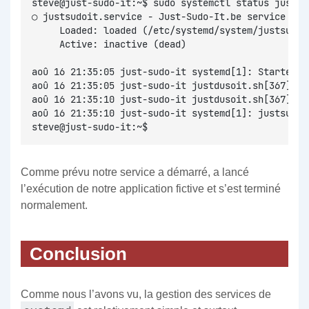
steve@just-sudo-it:~$ sudo systemctl status justsu
○ justsudoit.service - Just-Sudo-It.be service
     Loaded: loaded (/etc/systemd/system/justsudoi
     Active: inactive (dead)
aoû 16 21:35:05 just-sudo-it systemd[1]: Started J
aoû 16 21:35:05 just-sudo-it justdusoit.sh[367]: J
aoû 16 21:35:10 just-sudo-it justdusoit.sh[367]: J
aoû 16 21:35:10 just-sudo-it systemd[1]: justsudoi
steve@just-sudo-it:~$
Comme prévu notre service a démarré, a lancé
l’exécution de notre application fictive et s’est terminé
normalement.
Conclusion
Comme nous l’avons vu, la gestion des services de