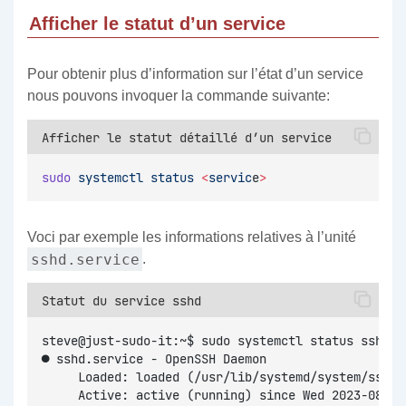
Afficher le statut d’un service
Pour obtenir plus d’information sur l’état d’un service
nous pouvons invoquer la commande suivante:
Afficher le statut détaillé d’un service
sudo
systemctl
status
<
servic
e
>
Voci par exemple les informations relatives à l’unité
sshd.service
.
Statut du service sshd
steve@just-sudo-it:~$ sudo systemctl status sshd
● sshd.service - OpenSSH Daemon
     Loaded: loaded (/usr/lib/systemd/system/sshd.
     Active: active (running) since Wed 2023-08-16