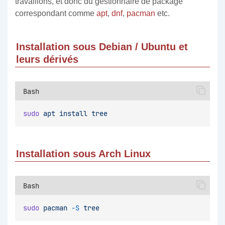
travaillons, et donc du gestionnaire de package
correspondant comme
apt
,
dnf
,
pacman
etc.
Installation sous Debian / Ubuntu et
leurs dérivés
Bash
sudo
apt
install
tree
Installation sous Arch Linux
Bash
sudo
pacman
-S
tree