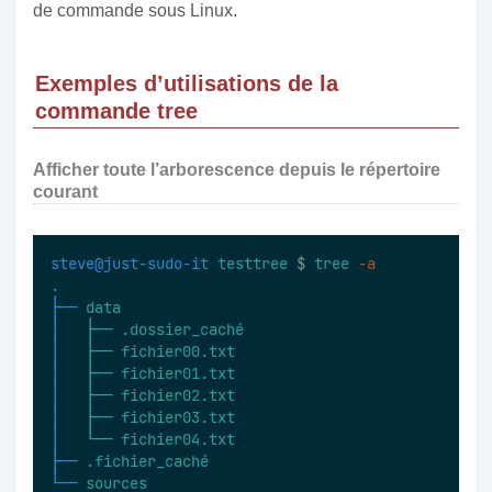
de commande sous Linux.
Exemples d’utilisations de la
commande tree
Afficher toute l’arborescence depuis le répertoire
courant
steve@just-sudo-it
testtree
 $ 
tree
-a
.
├──
data
│  
├──
.dossier_caché
│  
├──
fichier00.txt
│  
├──
fichier01.txt
│  
├──
fichier02.txt
│  
├──
fichier03.txt
│  
└──
fichier04.txt
├──
.fichier_caché
└──
sources