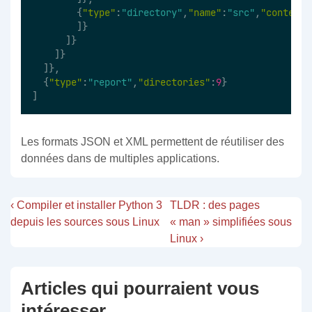
        {
"type"
:
"directory"
,
"name"
:
"src"
,
"contents
        ]}
      ]}
    ]}
  ]},
  {
"type"
:
"report"
,
"directories"
:
9
}
]
Les formats JSON et XML permettent de réutiliser des
données dans de multiples applications.
‹ Compiler et installer Python 3
TLDR : des pages
depuis les sources sous Linux
« man » simplifiées sous
Linux ›
Articles qui pourraient vous
intéresser...