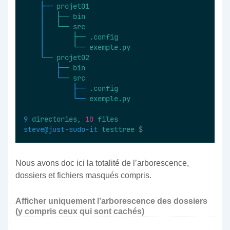
├──
projet01
│  
├──
bin
│  
└──
src
│  
├──
.config
│  
└──
exemple.py
└──
projet02
├──
bin
└──
src
├──
.config
└──
exemple.py
9
directories,
10
files
steve@just-sudo-it
testtree
 $
Nous avons doc ici la totalité de l’arborescence,
dossiers et fichiers masqués compris.
Afficher uniquement l’arborescence des dossiers
(y compris ceux qui sont cachés)