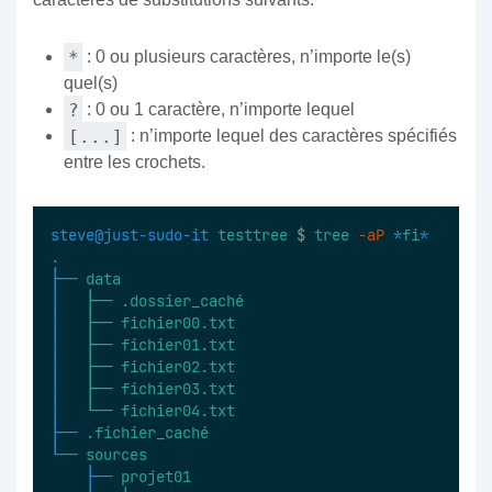
*
: 0 ou plusieurs caractères, n’importe le(s)
quel(s)
?
: 0 ou 1 caractère, n’importe lequel
[...]
: n’importe lequel des caractères spécifiés
entre les crochets.
steve@just-sudo-it
testtree
 $ 
tree
-aP
*
fi
*
.
├──
data
│  
├──
.dossier_caché
│  
├──
fichier00.txt
│  
├──
fichier01.txt
│  
├──
fichier02.txt
│  
├──
fichier03.txt
│  
└──
fichier04.txt
├──
.fichier_caché
└──
sources
├──
projet01