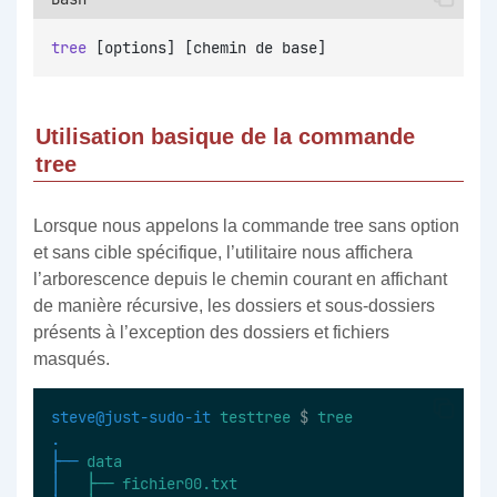
tree
 [options] [chemin de base]
Utilisation basique de la commande
tree
Lorsque nous appelons la commande tree sans option
et sans cible spécifique, l’utilitaire nous affichera
l’arborescence depuis le chemin courant en affichant
de manière récursive, les dossiers et sous-dossiers
présents à l’exception des dossiers et fichiers
masqués.
steve@just-sudo-it
testtree
 $ 
tree
.
├──
data
│  
├──
fichier00.txt