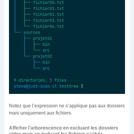
│  
├──
fichier00.txt
│  
├──
fichier01.txt
│  
├──
fichier02.txt
│  
├──
fichier03.txt
│  
└──
fichier04.txt
└──
sources
├──
projet01
│  
├──
bin
│  
└──
src
└──
projet02
├──
bin
└──
src
9
directories,
5
files
steve@just-sudo-it
testtree
 $
Notez que l’expression ne s’applique pas aux dossiers
mais uniquement aux fichiers.
Afficher l’arborescence en excluant les dossiers
vides mais en incluant les fichiers cachés