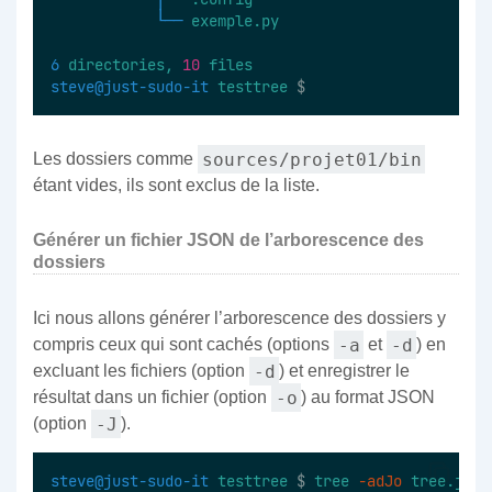
└──
exemple.py
6
directories,
10
files
steve@just-sudo-it
testtree
 $
sources/projet01/bin
Les dossiers comme
étant vides, ils sont exclus de la liste.
Générer un fichier JSON de l’arborescence des
dossiers
Ici nous allons générer l’arborescence des dossiers y
-a
-d
compris ceux qui sont cachés (options
et
) en
-d
excluant les fichiers (option
) et enregistrer le
-o
résultat dans un fichier (option
) au format JSON
-J
(option
).
steve@just-sudo-it
testtree
 $ 
tree
-adJo
tree.json