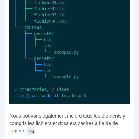
│  
├──
fichier01.txt
│  
├──
fichier02.txt
│  
├──
fichier03.txt
│  
└──
fichier04.txt
└──
sources
├──
projet01
│  
├──
bin
│  
└──
src
│  
└──
exemple.py
└──
projet02
├──
bin
└──
src
└──
exemple.py
8
directories,
7
files
steve@just-sudo-it
testtree
 $
Nous pouvons également inclure tous les éléments y
compris les fichiers et dossiers cachés à l’aide de
-a
l’option
.