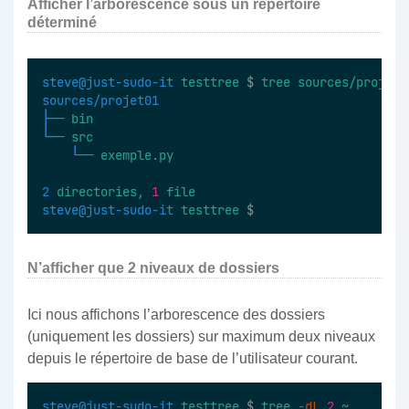
Afficher l’arborescence sous un répertoire
déterminé
steve@just-sudo-it
testtree
 $ 
tree
sources/projet0
sources/projet01
├──
bin
└──
src
└──
exemple.py
2
directories,
1
file
steve@just-sudo-it
testtree
 $
N’afficher que 2 niveaux de dossiers
Ici nous affichons l’arborescence des dossiers
(uniquement les dossiers) sur maximum deux niveaux
depuis le répertoire de base de l’utilisateur courant.
steve@just-sudo-it
testtree
 $ 
tree
-dL
2
~