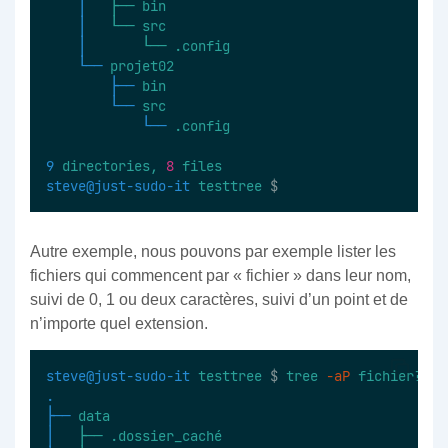
│  
├──
bin
│  
└──
src
│  
└──
.config
└──
projet02
├──
bin
└──
src
└──
.config
9
directories,
8
files
steve@just-sudo-it
testtree
 $
Autre exemple, nous pouvons par exemple lister les
fichiers qui commencent par « fichier » dans leur nom,
suivi de 0, 1 ou deux caractères, suivi d’un point et de
n’importe quel extension.
steve@just-sudo-it
testtree
 $ 
tree
-aP
fichier??.
*
.
├──
data
│  
├──
.dossier_caché