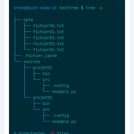
steve@just-sudo-it
testtree
 $ 
tree
-a
.
├──
data
│  
├──
fichier00.txt
│  
├──
fichier01.txt
│  
├──
fichier02.txt
│  
├──
fichier03.txt
│  
└──
fichier04.txt
├──
.fichier_caché
└──
sources
├──
projet01
│  
├──
bin
│  
└──
src
│  
├──
.config
│  
└──
exemple.py
└──
projet02
├──
bin
└──
src
├──
.config
└──
exemple.py
8
directories,
10
files