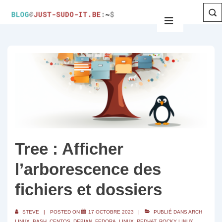
Tree : Afficher
l’arborescence des
fichiers et dossiers
STEVE
POSTED ON
17 OCTOBRE 2023
PUBLIÉ DANS
ARCH
LINUX
,
BASH
,
CENTOS
,
DEBIAN
,
FEDORA
,
LINUX
,
REDHAT
,
ROCKY LINUX
,