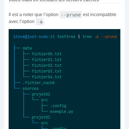
--prune
Il est a noter que l’option
est incompatible
-a
avec l’option
.
steve@just-sudo-it
testtree
 $ 
tree
-a
--prune
.
├──
data
│  
├──
fichier00.txt
│  
├──
fichier01.txt
│  
├──
fichier02.txt
│  
├──
fichier03.txt
│  
└──
fichier04.txt
├──
.fichier_caché
└──
sources
├──
projet01
│  
└──
src
│  
├──
.config
│  
└──
exemple.py
└──
projet02
└──
src
├──
.config