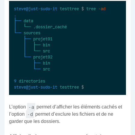
steve@just-sudo-it
testtree
 $ 
tree
-ad
.
├──
data
│  
└──
.dossier_caché
└──
sources
├──
projet01
│  
├──
bin
│  
└──
src
└──
projet02
├──
bin
└──
src
9
directories
steve@just-sudo-it
testtree
 $
-a
L’option
permet d’afficher les éléments cachés et
-d
l’option
permet d’exclure les fichiers et de ne
garder que les dossiers.